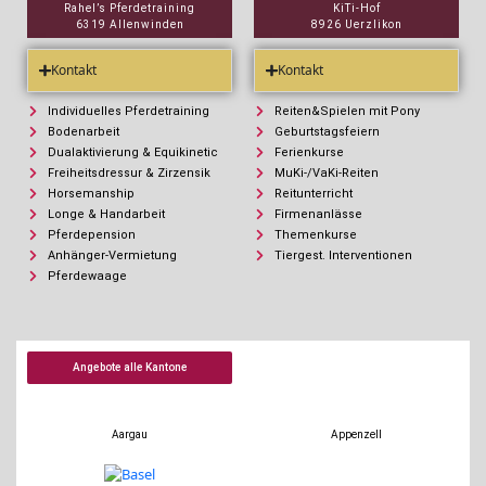
Rahel’s Pferdetraining
KiTi-Hof
6319 Allenwinden
8926 Uerzlikon
Kontakt
Kontakt
Individuelles Pferdetraining
Reiten&Spielen mit Pony
Bodenarbeit
Geburtstagsfeiern
Dualaktivierung & Equikinetic
Ferienkurse
Freiheitsdressur & Zirzensik
MuKi-/VaKi-Reiten
Horsemanship
Reitunterricht
Longe & Handarbeit
Firmenanlässe
Pferdepension
Themenkurse
Anhänger-Vermietung
Tiergest. Interventionen
Pferdewaage
Angebote alle Kantone
Aargau
Appenzell