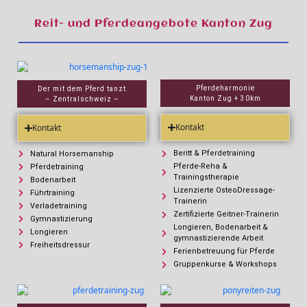
Reit- und Pferdeangebote Kanton Zug
Pferdeharmonie
Der mit dem Pferd tanzt
Kanton Zug + 30km
– Zentralschweiz –
Kontakt
Kontakt
Beritt & Pferdetraining
Natural Horsemanship
Pferde-Reha &
Pferdetraining
Trainingstherapie
Bodenarbeit
Lizenzierte OsteoDressage-
Führtraining
Trainerin
Verladetraining
Zertifizierte Geitner-Trainerin
Gymnastizierung
Longieren, Bodenarbeit &
Longieren
gymnastizierende Arbeit
Freiheitsdressur
Ferienbetreuung für Pferde
Gruppenkurse & Workshops