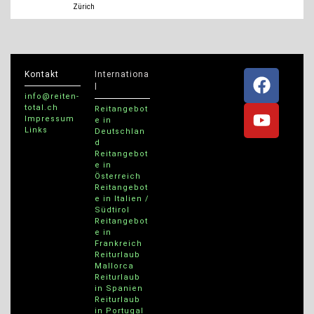
Zürich
Kontakt
Internationa
l
info@reiten-
total.ch
Reitangebot
Impressum
e in
Links
Deutschlan
d
Reitangebot
e in
Österreich
Reitangebot
e in Italien /
Südtirol
Reitangebot
e in
Frankreich
Reiturlaub
Mallorca
Reiturlaub
in Spanien
Reiturlaub
in Portugal