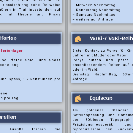
genen Pferd Unterricht zu
 klassisch-englische Reitweise
– Mittwoch Nachmittag
ülern in Trainingsstunden auf
– Donnerstag Nachmittag
k mit Theorie und Praxis
– Samstag Nachmittag
– weitere auf Anfrage
tferien
MuKi-/ VaKi-Reit
tferienlager
Erster Kontakt zu Ponys für Ki
Jahren mit Mutter oder Vater:
 und Pferde Spiel- und Spass
Ponys putzen und parat 
oche lang.
anschliessendem Reiten auf d
oder im Wald.
Dienstag Nachmittag, 60mi
 und Spass, 1-2 Reitstunden pro
Anfrage.
tene:
Equiscan
en pro Tag
Als goldener Standard
Sattelanpassung und Sattelko
reiten
der EQUIscan Topograp
Präzisionsmessgerät, da
ige Ausritte fördern die
reproduzierbar den Rückenv