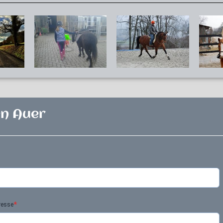
en Auer
*
resse