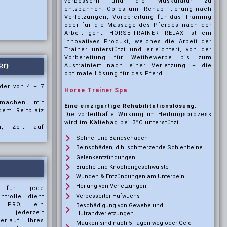
verbessern und die Muskulatur zu
entspannen. Ob es um Rehabilitierung nach
Verletzungen, Vorbereitung für das Training
oder für die Massage des Pferdes nach der
Arbeit geht. HORSE-TRAINER RELAX ist ein
innovatives Produkt, welches die Arbeit der
Trainer unterstützt und erleichtert, von der
Vorbereitung für Wettbewerbe bis zum
en
Austrainiert nach einer Verletzung – die
optimale Lösung für das Pferd.
nder von 4 – 7
Horse Trainer Spa
machen mit
Eine einzigartige Rehabilitationslösung.
em Reitplatz
Die vorteilhafte Wirkung im Heilungsprozess
wird im Kältebad bei 3°C unterstützt.
n, Zeit auf
Sehne- und Bandschäden
Beinschäden, d.h. schmerzende Schienbeine
Gelenkentzündungen
Brüche und Knochengeschwülste
Wunden & Entzündungen am Unterbein
Heilung von Verletzungen
 für jede
Verbesserter Hufwuchs
ntrolle dient
h PRO, ein
Beschädigung von Gewebe und
s jederzeit
Hufrandverletzungen
erlauf Ihres
Mauken sind nach 5 Tagen weg oder Geld