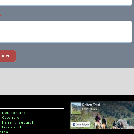
*
enden
n Deutschland
n Österreich
 Italien / Südtirol
n Frankreich
lorca