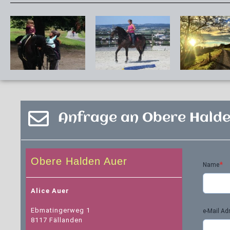
Anfrage an Obere Hald
Obere Halden Auer
*
Name
Alice Auer
Ebmatingerweg 1
e-Mail Ad
8117 Fällanden