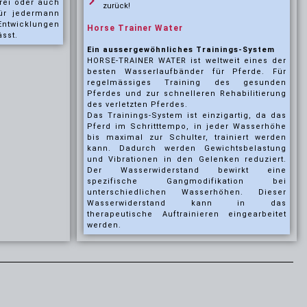
erei oder auch
zurück!
für jedermann
ntwicklungen
Horse Trainer Water
ässt.
Ein aussergewöhnliches Trainings-System
HORSE-TRAINER WATER ist weltweit eines der
besten Wasserlaufbänder für Pferde. Für
regelmässiges Training des gesunden
Pferdes und zur schnelleren Rehabilitierung
des verletzten Pferdes.
Das Trainings-System ist einzigartig, da das
Pferd im Schritttempo, in jeder Wasserhöhe
bis maximal zur Schulter, trainiert werden
kann. Dadurch werden Gewichtsbelastung
und Vibrationen in den Gelenken reduziert.
Der Wasserwiderstand bewirkt eine
spezifische Gangmodifikation bei
unterschiedlichen Wasserhöhen. Dieser
Wasserwiderstand kann in das
therapeutische Auftrainieren eingearbeitet
werden.