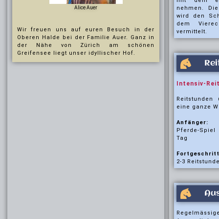
mit dem ei
Alice Auer
nehmen.
Die
wird den Sch
dem Vierec
Wir freuen uns auf euren Besuch in der
vermittelt.
Oberen Halde bei der Familie Auer.
Ganz in
der Nähe von Zürich am schönen
Greifensee liegt unser idyllischer Hof.
Rei
Intensiv-Rei
Reitstunden
eine ganze W
Anfänger:
Pferde-Spiel
Tag
Fortgeschrit
2-3 Reitstund
Aus
Regelmäss