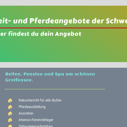
eit- und Pferdeangebote der Schw
ier findest du dein Angebot
Reiten, Pension und Spa am schönen
Greifensee.
Reitunterricht für alle Stufen
Pferdeausbildung
Ausreiten
Intensiv-Ferienreitlager
Schnuppernachmittag