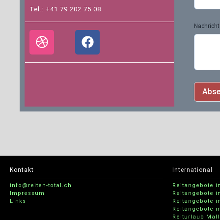
Tel.: +41 79 202 75 08
Nachricht
Abs
Kontakt
International
info@reiten-total.ch
Reitangebote i
Impressum
Reitangebote i
Links
Reitangebote in
Reitangebote i
Reiturlaub Mal