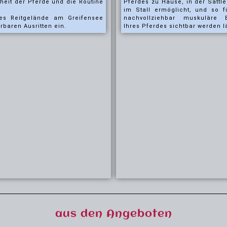
heit der Pferde und die Routine
Pferdes zu Hause, in der Sattl
im Stall ermöglicht, und so 
es Reitgelände am Greifensee
nachvollziehbar muskuläre E
rbaren Ausritten ein.
Ihres Pferdes sichtbar werden l
aus den Angeboten