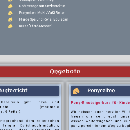
Redressage mit Sitzkorrektur
Ponyreiten, MuKi-/VaKi-Reiten
Pferde Spa und Reha, Equiscan
Kurse "Pferd-Mensch"
Angebote
tunterricht
Ponyreiten
 Bereiterin gibt Einzel- und
Pony-Einsteigerkurs für Kinde
nterricht (maximale
: 6 Reiter).
Wir heissen euch herzlich Wi
freuen uns sehr, euch unser 
entsprechend dem reiterischen
Wissen weiterzugeben und eu
Anfang an.
Es ist auch möglich,
ganz persönlichem Weg zu begl