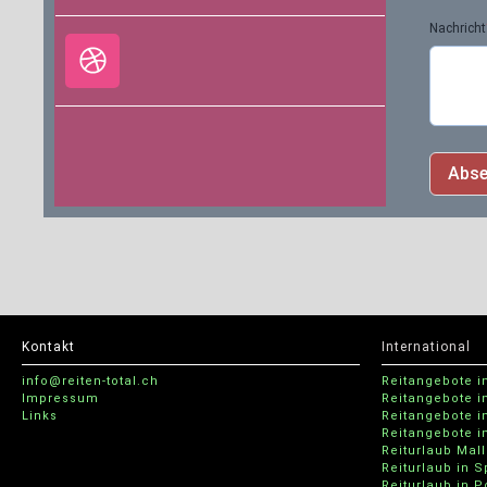
Nachricht
Abs
Kontakt
International
info@reiten-total.ch
Reitangebote i
Impressum
Reitangebote i
Links
Reitangebote in
Reitangebote i
Reiturlaub Mal
Reiturlaub in 
Reiturlaub in 