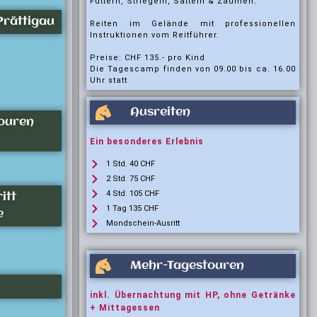
Füttern, Striegeln, Satteln & Zäumen.
Prättigau
Reiten im Gelände mit professionellen
Instruktionen vom Reitführer.
Preise: CHF 135.- pro Kind
Die Tagescamp finden von 09.00 bis ca. 16.00
Uhr statt
Ausreiten
ouren
Ein besonderes Erlebnis
1 Std. 40 CHF
2 Std. 75 CHF
4 Std. 105 CHF
itt
1 Tag 135 CHF
e
Mondschein-Ausritt
Mehr-Tagestouren
inkl. Übernachtung mit HP, ohne Getränke
+ Mittagessen