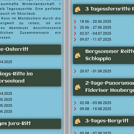
raumhafte Winterlandschaft. 1
3 Tagessternritte 
lb Tagesausritte. Eine perfekte
auch im Skiurlaub.
 Ross im Mondschein durch die
18.06. - 20.06.2025
Bergwelt zu reiten, ist ein
25.06. - 27.06.2025
ches Abenteuer. Anschliessend
tlichen Zusammensein ein
02.07. - 04.07.2025
essen.
09.07. - 11.07.2025
e-Osterritt
Bergsommer Reitt
Schlappin
.04.2025
20.07. - 01.08.2025
ings-Ritte im
erseeland
2-Tage-Panoramar
Fideriser Heuberg
.04.2025
.05.2025
02.08. - 03.08.2025
.05.2025
09.08. - 10.08.2025
.06.2025
3-Tages-Bergritt
es Jura-Ritt
05.08. - 07.08.2025