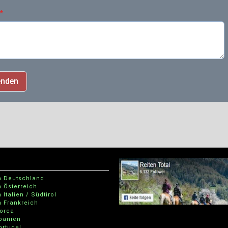
*
enden
n Deutschland
n Österreich
 Italien / Südtirol
n Frankreich
lorca
Spanien
Portugal