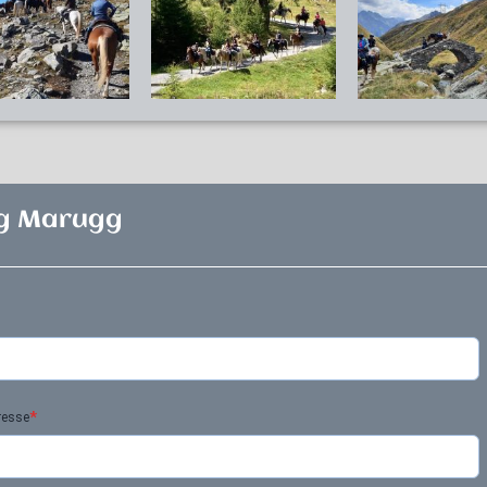
ng Marugg
*
resse