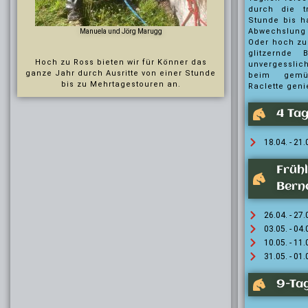
durch die t
Stunde bis ha
Abwechslung 
Manuela und Jörg Marugg
Oder hoch zu
glitzernde 
Hoch zu Ross bieten wir für Könner das
unvergessli
ganze Jahr durch Ausritte von einer Stunde
beim gemü
bis zu Mehrtagestouren an.
Raclette geni
4 Tag
18.04. - 21
Frühl
Bern
26.04. - 27
03.05. - 04
10.05. - 11
31.05. - 01
9-Tag