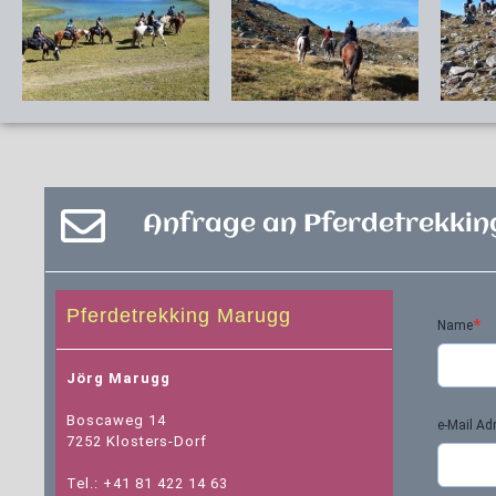
Anfrage an Pferdetrekki
Pferdetrekking Marugg
*
Name
Jörg Marugg
Boscaweg 14
e-Mail Ad
7252 Klosters-Dorf
Tel.: +41 81 422 14 63