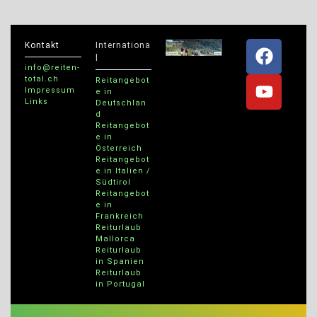
Kontakt
Internationa
l
info@reiten-
total.ch
Reitangebot
Impressum
e in
Links
Deutschlan
d
Reitangebot
e in
Österreich
Reitangebot
e in Italien /
Südtirol
Reitangebot
e in
Frankreich
Reiturlaub
Mallorca
Reiturlaub
in Spanien
Reiturlaub
in Portugal